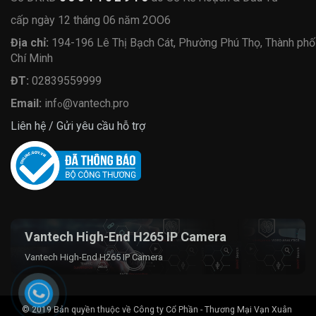
cấp ngày 12 tháng 06 năm 2OO6
Địa chỉ:
194-196 Lê Thị Bạch Cát, Phường Phú Thọ, Thành ph
Chí Minh
ĐT:
02839559999
Email:
inf
@vantech.pro
o
Liên hệ / Gửi yêu cầu hỗ trợ
Vantech High-End H265 IP Camera
Vantech High-End H265 IP Camera
© 2019 Bản quyền thuộc về Công ty Cổ Phần - Thương Mại Vạn Xuân