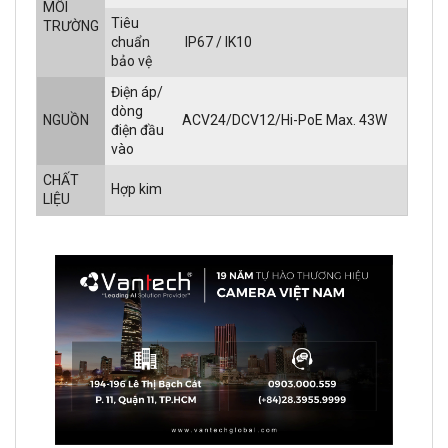
MÔI
Tiêu
TRƯỜNG
chuẩn
IP67 / IK10
bảo vệ
Điện áp/
dòng
NGUỒN
ACV24/DCV12/Hi-PoE Max. 43W
điện đầu
vào
CHẤT
Hợp kim
LIỆU