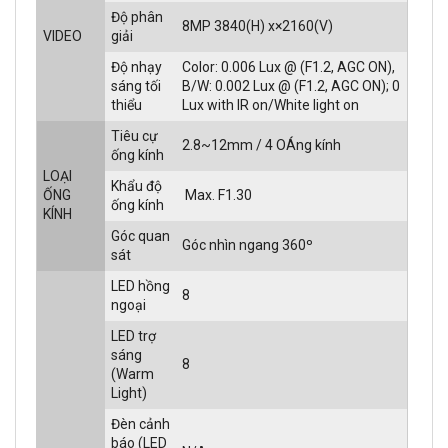
Độ phân
8MP 3840(H) x×2160(V)
VIDEO
giải
Độ nhạy
Color: 0.006 Lux @ (F1.2, AGC ON),
sáng tối
B/W: 0.002 Lux @ (F1.2, AGC ON); 0
thiểu
Lux with IR on/White light on
Tiêu cự
2.8~12mm / 4 OÁng kính
ống kính
LOẠI
Khẩu độ
ỐNG
Max. F1.30
ống kính
KÍNH
Góc quan
Góc nhìn ngang 360º
sát
LED hồng
8
ngoại
LED trợ
sáng
8
(Warm
Light)
Đèn cảnh
báo (LED