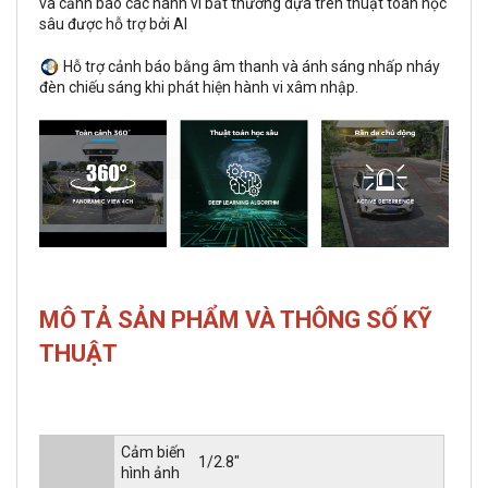
và cảnh báo các hành vi bất thường dựa trên thuật toán học
sâu được hỗ trợ bởi AI
Hỗ trợ cảnh báo bằng âm thanh và ánh sáng nhấp nháy
đèn chiếu sáng khi phát hiện hành vi xâm nhập.
MÔ TẢ SẢN PHẨM VÀ THÔNG SỐ KỸ
THUẬT
Cảm biến
1/2.8"
hình ảnh