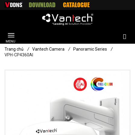
Trang chủ
/
Vantech Camera
/
Panoramic Series
/
VPH-CP4360AI