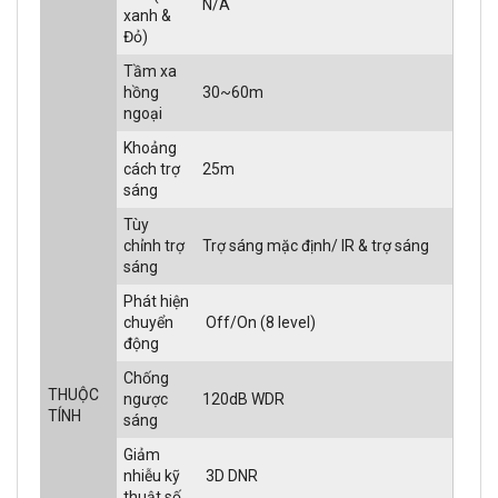
N/A
xanh &
Đỏ)
Tầm xa
hồng
30~60m
ngoại
Khoảng
cách trợ
25m
sáng
Tùy
chỉnh trợ
Trợ sáng mặc định/ IR & trợ sáng
sáng
Phát hiện
chuyển
Off/On (8 level)
động
Chống
THUỘC
ngược
120dB WDR
TÍNH
sáng
Giảm
nhiễu kỹ
3D DNR
thuật số