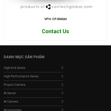
VPH-CP4360AI
Contact Us
DANH MỤC SẢN PHẨM
High-End Series
High-Performance Series
Project Camera
AI Server
AI Camera
Accessories