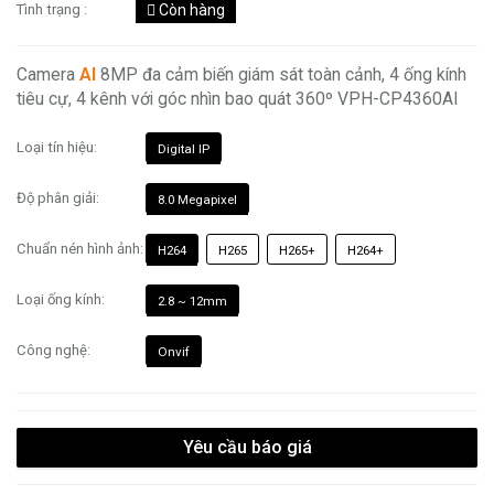
Tình trạng :
Còn hàng
Camera
AI
8MP đa cảm biến giám sát toàn cảnh, 4 ống kính
tiêu cự, 4 kênh với góc nhìn bao quát 360º VPH-CP4360AI
Loại tín hiệu:
Digital IP
Độ phân giải:
8.0 Megapixel
Chuẩn nén hình ảnh:
H264
H265
H265+
H264+
Loại ống kính:
2.8 ~ 12mm
Công nghệ:
Onvif
Yêu cầu báo giá