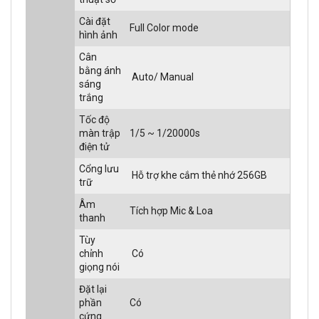
Cài đặt
Full Color mode
hình ảnh
Cân
bằng ánh
Auto/ Manual
sáng
trắng
Tốc độ
màn trập
1/5 ~ 1/20000s
điện tử
Cổng lưu
Hỗ trợ khe cắm thẻ nhớ 256GB
trữ
Âm
Tích hợp Mic & Loa
thanh
Tùy
chỉnh
Có
giọng nói
Đặt lại
phần
Có
cứng