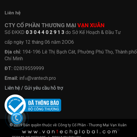
Liên hệ
CTY CỔ PHẦN THƯƠNG MẠI
VẠN XUÂN
Số ĐKKD
0 3 0 4 4 0 2 9 1 3
do Sở Kế Hoạch & Đầu Tư
cấp ngày 12 tháng 06 năm 2OO6
Địa chỉ:
194-196 Lê Thị Bạch Cát, Phường Phú Thọ, Thành ph
Chí Minh
ĐT:
02839559999
Email:
inf
@vantech.pro
o
Liên hệ / Gửi yêu cầu hỗ trợ
© 2019 Bản quyền thuộc về Công ty Cổ Phần - Thương Mại Vạn Xuân