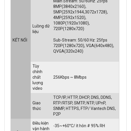
Main Stream: 50/60Hz: 25fps
8MP(3840x2160),
5MP(2592x1944,3072x1728),
4MP(2592x1520),
1080P(1920x1080),
Luồng dữ
720P(1280x720)
liệu
KẾT NỐI
Sub-Stream: 50/60 Hz: 25fps
720P(1280x720), VGA(640x480),
QVGA(320x240)
Tùy
chỉnh
chất
256Kbps ~ 8Mbps
lượng
video
TCP/IP, HTTP, DHCP, DNS, DDNS,
Giao
RTP/RTSP, SMTP, NTP, UPnP,
thức
SNMP, HTTPS, FTP/ Vantech DNS,
P2P
Điều kiện
-35~+60°C/ ít hôn # 95% RH
vận hành