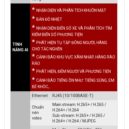
*
NHẬN DIỆN VÀ PHÂN TÍCH KHUÔN MẶT
*
BẢN ĐỒ NHIỆT
*
NHẬN DIỆN BIỂN SỐ XE VÀ PHÂN TÍCH TÌM
KIẾM BIỂN SỐ PHƯƠNG TIỆN
*
PHÁT HIỆN TỤ TẬP ĐÔNG NGƯỜI, HÀNG
TÍNH
CHỜ TẮC NGHẼN
NĂNG AI
*
CẢNH BÁO KHU VỰC XÂM NHẬP, HÀNG RÀO
RẢO
*
PHÁT HIỆN, ĐẾM NGƯỜI VÀ PHƯƠNG TIỆN
*
CẢNH BÁO TIẾNG ỒN NHƯ: TIẾNG SÚNG, EM
BÉ KHÓC,..
Ethernet
RJ45 (10/100BASE-T)
Main stream: H.265+ / H.265 /
Chuẩn
H.264+ / H.264
nén
Sub-stream: H.265+ / H.265 /
video
H.264+ / H.264 / MJPEG