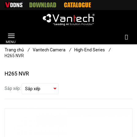
Trang chủ
/
Vantech Camera
/
High-End Series
/
H265 NVR
H265 NVR
Sắp xếp: