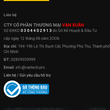
Liên hệ
CTY CỔ PHẦN THƯƠNG MẠI
VẠN XUÂN
Số ĐKKD
0 3 0 4 4 0 2 9 1 3
do Sở Kế Hoạch & Đầu Tư
cấp ngày 12 tháng 06 năm 2OO6
Địa chỉ:
194-196 Lê Thị Bạch Cát, Phường Phú Thọ, Thành ph
Chí Minh
ĐT:
02839559999
Email:
inf
@vantech.pro
o
Liên hệ / Gửi yêu cầu hỗ trợ