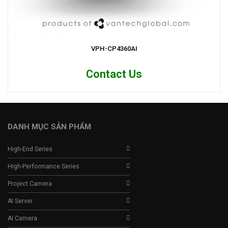
VPH-CP4360AI
Contact Us
DANH MỤC SẢN PHẨM
High-End Series
High-Performance Series
Project Camera
AI Server
AI Camera