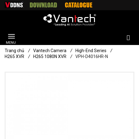
Trang chủ
/
Vantech Camera
/
High-End Series
/
H265 XVR
/
H265 1080N XVR
/
VPH-D4016HR-N