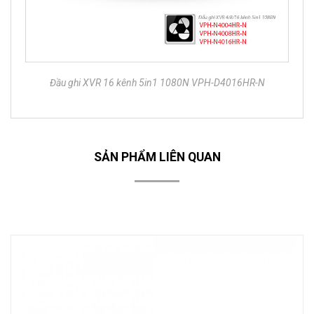
Đầu ghi XVR 16 kênh 5in1 1080N VPH-D4016HR-N
SẢN PHẨM LIÊN QUAN