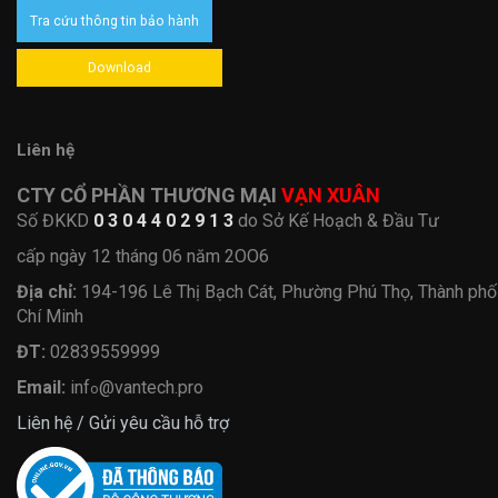
Tra cứu thông tin bảo hành
Download
Liên hệ
CTY CỔ PHẦN THƯƠNG MẠI
VẠN XUÂN
Số ĐKKD
0 3 0 4 4 0 2 9 1 3
do Sở Kế Hoạch & Đầu Tư
cấp ngày 12 tháng 06 năm 2OO6
Địa chỉ:
194-196 Lê Thị Bạch Cát, Phường Phú Thọ, Thành ph
Chí Minh
ĐT:
02839559999
Email:
inf
@vantech.pro
o
Liên hệ / Gửi yêu cầu hỗ trợ