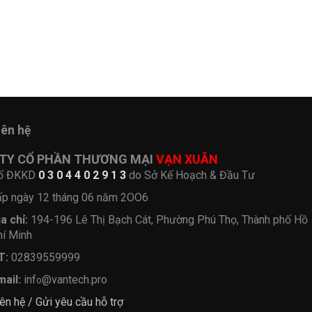
iên hệ
TY CỔ PHẦN THƯƠNG MẠI
VẠN XUÂN
ố ĐKKD
0 3 0 4 4 0 2 9 1 3
do Sở Kế Hoạch & Đầu Tư
ấp ngày 12 tháng 06 năm 2OO6
ịa chỉ:
194-196 Lê Thị Bạch Cát, Phường Phú Thọ, Thành phố Hồ
hí Minh
T:
02839559999
mail:
inf
@vantech.pro
o
ên hệ / Gửi yêu cầu hỗ trợ