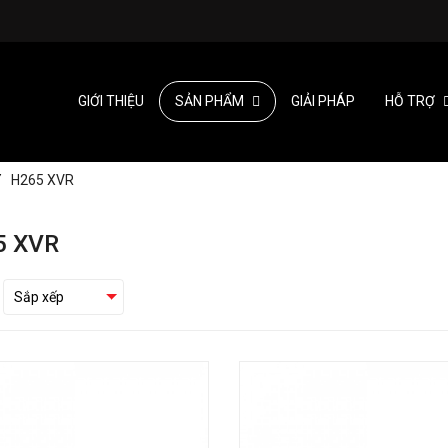
GIỚI THIỆU
SẢN PHẨM
GIẢI PHÁP
HỖ TRỢ
/
H265 XVR
5 XVR