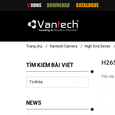
Trang chủ
/
Vantech Camera
/
High-End Series
H26
TÌM KIẾM BÀI VIẾT
Sắp xếp:
NEWS