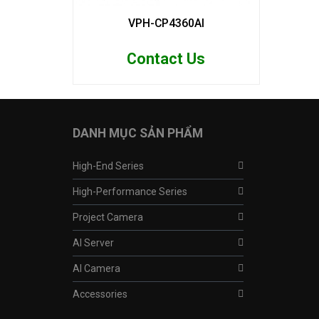
VPH-CP4360AI
Contact Us
DANH MỤC SẢN PHẨM
High-End Series
High-Performance Series
Project Camera
AI Server
AI Camera
Accessories